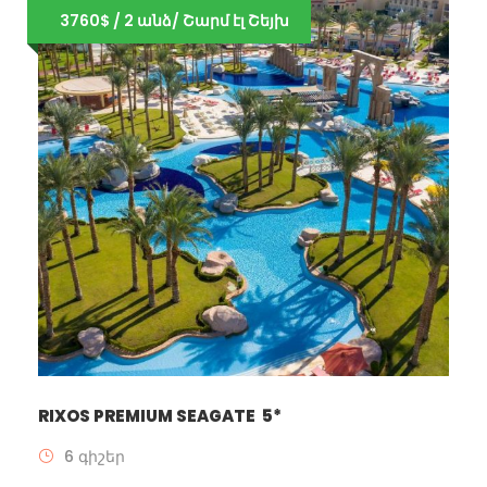
3760$ / 2 անձ/ Շարմ էլ Շեյխ
RIXOS PREMIUM SEAGATE 5*
6 գիշեր