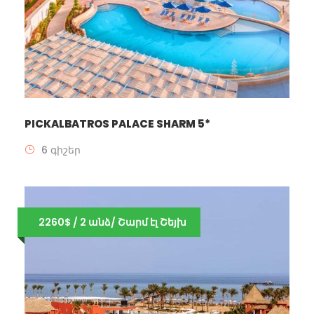
PICKALBATROS PALACE SHARM 5*
6 գիշեր
2260$ / 2 անձ/ Շարմ էլ Շեյխ