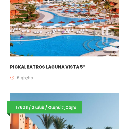
PICKALBATROS LAGUNA VISTA 5*
6 գիշեր
1760$ / 2 անձ / Շարմ էլ Շեյխ