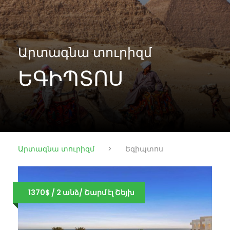
Արտագնա տուրիզմ
ԵԳԻՊՏՈՍ
Արտագնա տուրիզմ
>
Եգիպտոս
1370$ / 2 անձ/ Շարմ էլ Շեյխ