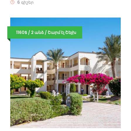
6 գիշեր
1160$ / 2 անձ / Շարմ էլ Շեյխ