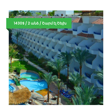
1430$ / 2 անձ / Շարմ էլ Շեյխ