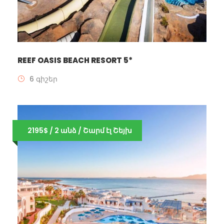
REEF OASIS BEACH RESORT 5*
6 գիշեր
2195$ / 2 անձ / Շարմ էլ Շեյխ