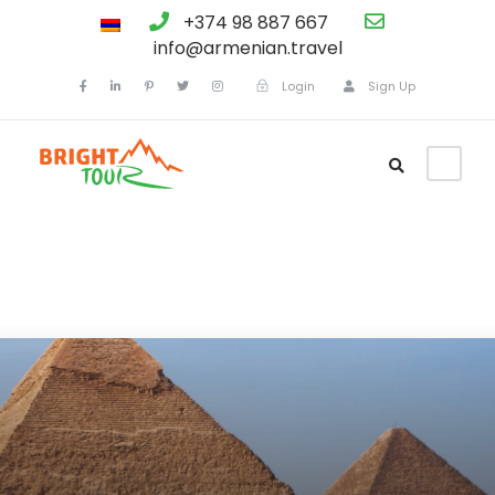
+374 98 887 667
info@armenian.travel
Login
Sign Up
Եգիպտոս