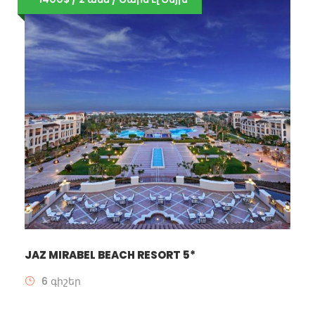
JAZ MIRABEL BEACH RESORT 5*
6 գիշեր