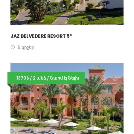
JAZ BELVEDERE RESORT 5*
6 գիշեր
1370$ / 2 անձ / Շարմ էլ Շեյխ