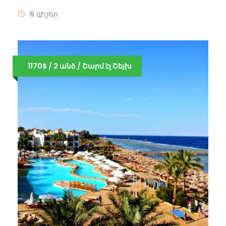
6 գիշեր
1170$ / 2 անձ / Շարմ էլ Շեյխ