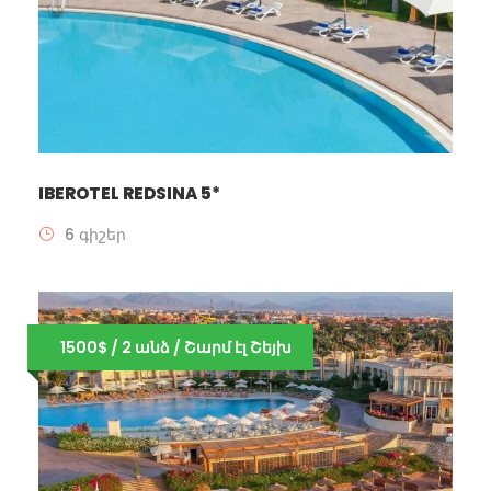
IBEROTEL REDSINA 5*
6 գիշեր
1500$ / 2 անձ / Շարմ էլ Շեյխ