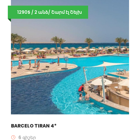
1290$ / 2 անձ/ Շարմ էլ Շեյխ
BARCELO TIRAN 4*
6 գիշեր