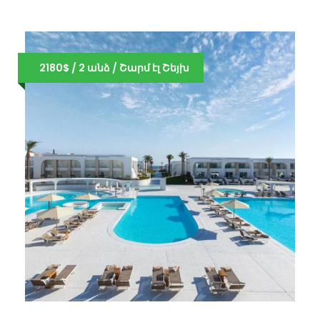
2180$ / 2 անձ / Շարմ էլ Շեյխ